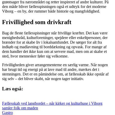
grøntsager fra nærområdet og retter inspireret af andre kulturer. På
den måde bliver fællesspisningen også et udtryk for det moderne
Viborg – en by, der rummer både historie og mangfoldighed.
Frivillighed som drivkraft
Bag de fleste fællesspisninger står frivillige kræfter. Det kan være
menighedsråd, kulturforeninger, spejdere eller enkeltpersoner, der
brænder for at skabe liv i lokalsamfundet. De sørger for alt fra
indkøb og madlavning til borddækning og opvask. For mange af
dem handler det ikke kun om at servere mad, men om at skabe et
sted, hvor mennesker føler sig velkomne.
Frivilligheden giver arrangementerne en særlig varme. Når nogen
har brugt tid og energi på at lave mad til andre, mærkes det i
stemningen. Det er en påmindelse om, at fællesskab ikke opstår af
sig selv – det bliver skabt, når nogen tager initiativ.
Læs også:
Fællesskab ved langbordet – når kirker og kulturhuse i Viborg
samler folk om maden
Gastro