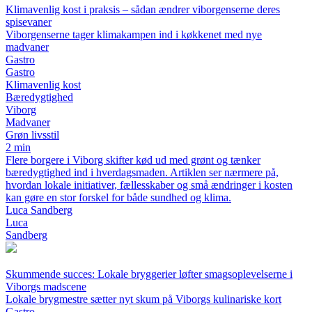
Klimavenlig kost i praksis – sådan ændrer viborgenserne deres
spisevaner
Viborgenserne tager klimakampen ind i køkkenet med nye
madvaner
Gastro
Gastro
Klimavenlig kost
Bæredygtighed
Viborg
Madvaner
Grøn livsstil
2 min
Flere borgere i Viborg skifter kød ud med grønt og tænker
bæredygtighed ind i hverdagsmaden. Artiklen ser nærmere på,
hvordan lokale initiativer, fællesskaber og små ændringer i kosten
kan gøre en stor forskel for både sundhed og klima.
Luca Sandberg
Luca
Sandberg
Skummende succes: Lokale bryggerier løfter smagsoplevelserne i
Viborgs madscene
Lokale brygmestre sætter nyt skum på Viborgs kulinariske kort
Gastro