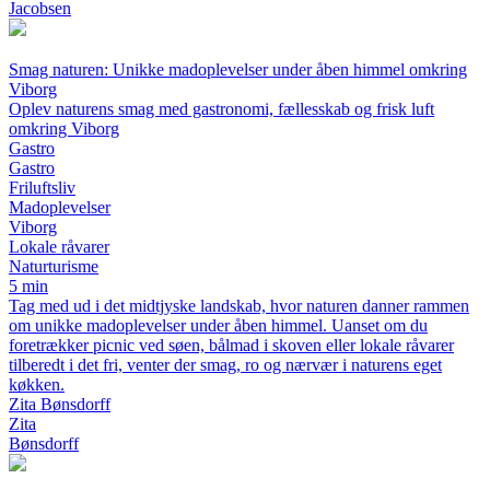
Jacobsen
Smag naturen: Unikke madoplevelser under åben himmel omkring
Viborg
Oplev naturens smag med gastronomi, fællesskab og frisk luft
omkring Viborg
Gastro
Gastro
Friluftsliv
Madoplevelser
Viborg
Lokale råvarer
Naturturisme
5 min
Tag med ud i det midtjyske landskab, hvor naturen danner rammen
om unikke madoplevelser under åben himmel. Uanset om du
foretrækker picnic ved søen, bålmad i skoven eller lokale råvarer
tilberedt i det fri, venter der smag, ro og nærvær i naturens eget
køkken.
Zita Bønsdorff
Zita
Bønsdorff