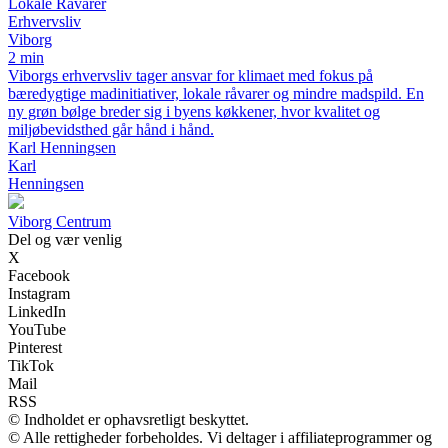
Lokale Råvarer
Erhvervsliv
Viborg
2 min
Viborgs erhvervsliv tager ansvar for klimaet med fokus på
bæredygtige madinitiativer, lokale råvarer og mindre madspild. En
ny grøn bølge breder sig i byens køkkener, hvor kvalitet og
miljøbevidsthed går hånd i hånd.
Karl Henningsen
Karl
Henningsen
Viborg Centrum
Del og vær venlig
X
Facebook
Instagram
LinkedIn
YouTube
Pinterest
TikTok
Mail
RSS
© Indholdet er ophavsretligt beskyttet.
© Alle rettigheder forbeholdes. Vi deltager i affiliateprogrammer og