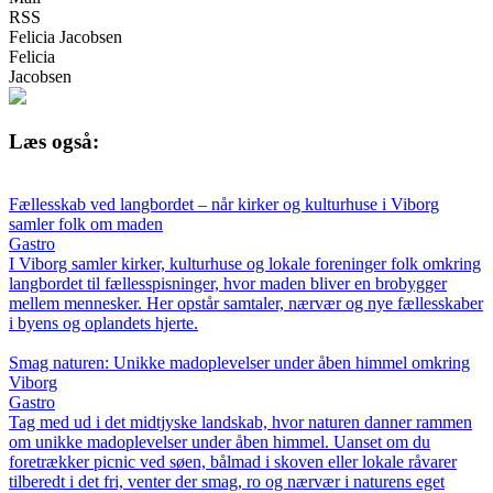
RSS
Felicia Jacobsen
Felicia
Jacobsen
Læs også:
Fællesskab ved langbordet – når kirker og kulturhuse i Viborg
samler folk om maden
Gastro
I Viborg samler kirker, kulturhuse og lokale foreninger folk omkring
langbordet til fællesspisninger, hvor maden bliver en brobygger
mellem mennesker. Her opstår samtaler, nærvær og nye fællesskaber
i byens og oplandets hjerte.
Smag naturen: Unikke madoplevelser under åben himmel omkring
Viborg
Gastro
Tag med ud i det midtjyske landskab, hvor naturen danner rammen
om unikke madoplevelser under åben himmel. Uanset om du
foretrækker picnic ved søen, bålmad i skoven eller lokale råvarer
tilberedt i det fri, venter der smag, ro og nærvær i naturens eget