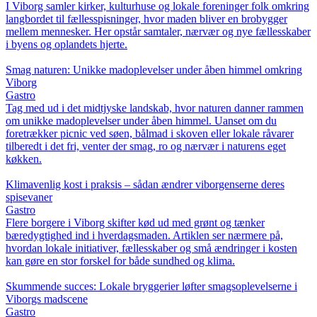
I Viborg samler kirker, kulturhuse og lokale foreninger folk omkring
langbordet til fællesspisninger, hvor maden bliver en brobygger
mellem mennesker. Her opstår samtaler, nærvær og nye fællesskaber
i byens og oplandets hjerte.
Smag naturen: Unikke madoplevelser under åben himmel omkring
Viborg
Gastro
Tag med ud i det midtjyske landskab, hvor naturen danner rammen
om unikke madoplevelser under åben himmel. Uanset om du
foretrækker picnic ved søen, bålmad i skoven eller lokale råvarer
tilberedt i det fri, venter der smag, ro og nærvær i naturens eget
køkken.
Klimavenlig kost i praksis – sådan ændrer viborgenserne deres
spisevaner
Gastro
Flere borgere i Viborg skifter kød ud med grønt og tænker
bæredygtighed ind i hverdagsmaden. Artiklen ser nærmere på,
hvordan lokale initiativer, fællesskaber og små ændringer i kosten
kan gøre en stor forskel for både sundhed og klima.
Skummende succes: Lokale bryggerier løfter smagsoplevelserne i
Viborgs madscene
Gastro