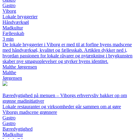
Gastro
Viborg
Lokale bryggerier
Håndværksøl
Madkultur
Fællesskab
3 min
De lokale bryggerier i Viborg er med til at forfine byens madscene
med håndværksøl, kvalitet og fællesskab. Artiklen dykker ned i,
hvordan passionen for lokale råvarer og nytænkning i brygkunsten
skaber nye smagsoplevelser og styrker byens identitet.
Malthe Jørgensen
Malthe
Jørgensen
Bæredygtighed på menuen – Viborgs erhvervsliv bakker op om
grønne madinitiativer
Lokale restauranter og virksomheder går sammen om at gøre
Viborgs madscene grønnere
Gastro
Gastro
Bæredygtighed
Madkultur