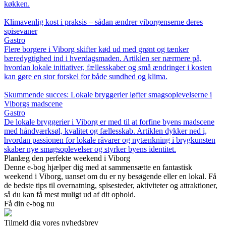
køkken.
Klimavenlig kost i praksis – sådan ændrer viborgenserne deres
spisevaner
Gastro
Flere borgere i Viborg skifter kød ud med grønt og tænker
bæredygtighed ind i hverdagsmaden. Artiklen ser nærmere på,
hvordan lokale initiativer, fællesskaber og små ændringer i kosten
kan gøre en stor forskel for både sundhed og klima.
Skummende succes: Lokale bryggerier løfter smagsoplevelserne i
Viborgs madscene
Gastro
De lokale bryggerier i Viborg er med til at forfine byens madscene
med håndværksøl, kvalitet og fællesskab. Artiklen dykker ned i,
hvordan passionen for lokale råvarer og nytænkning i brygkunsten
skaber nye smagsoplevelser og styrker byens identitet.
Planlæg den perfekte weekend i Viborg
Denne e-bog hjælper dig med at sammensætte en fantastisk
weekend i Viborg, uanset om du er ny besøgende eller en lokal. Få
de bedste tips til overnatning, spisesteder, aktiviteter og attraktioner,
så du kan få mest muligt ud af dit ophold.
Få din e-bog nu
Tilmeld dig vores nyhedsbrev