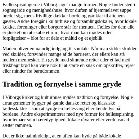
Fællesspisningerne i Viborg tager mange former. Nogle finder sted i
sognegårde og menighedshuse, hvor duften af hjemmelavet suppe
breder sig, mens frivillige dækker borde og gør klar til aftenens
gæster. Andre foregår i kulturhuse og forsamlingslokaler, hvor lokale
kokke, foreninger eller borgere står for menuen. Fælles for dem alle
er ønsket om at skabe et rum, hvor man kan mødes uden
forpligtelser – blot for at dele et måltid og et øjeblik.
Maden bliver en naturlig indgang til samtale. Når man sidder skulder
ved skulder, forsvinder mange af de barrierer, der ellers kan stå
mellem mennesker. En gryde med simrende retter eller et fad med
friskbagt brød kan være nok til at starte en snak om opskrifter, rejser
eller minder fra barndommen.
Tradition og fornyelse i samme gryde
I Viborgs kirker og kulturhuse mødes tradition og fornyelse. Nogle
arrangementer bygger på gamle danske retter og klassiske
fællesskikke – som at synge en fællessang eller tænde lys på
bordene. Andre eksperimenterer med nye former for fællesspisning,
hvor temaer som bæredygtighed, lokale råvarer eller verdensmad
sætter rammen.
Det er ikke ualmindeligt, at en aften kan byde på både lokale