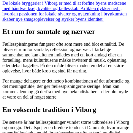
De lokale bryggerier i Viborg er med til at forfine byens madscene
med håndværksøl, kvalitet og fællesskab. Artiklen dykker ned i,
hvordan passionen for lokale råvarer og nytænkning i brygkunsten
skaber nye smagsoplevelser og styrker byens identitet.
Et rum for samtale og nærvær
Fællesspisningerne fungerer ofte som mere end blot et måltid. De
bliver et rum for samtale, refleksion og nærvær. I kirkelige
sammenhænge kan aftenen indledes med en kort andagt eller en
fortælling, mens kulturhusene måske inviterer til musik, oplæsning
eller debat bagefter. På den måde bliver maden en del af en større
oplevelse, hvor både krop og sind får næring.
For mange deltagere er det netop kombinationen af det uformelle og
det meningsfulde, der gør fællesspisningerne særlige. Man kan
komme alene og gå derfra med nye bekendtskaber – eller blot nyde
at være en del af noget større.
En voksende tradition i Viborg
De seneste år har fællesspisninger vundet større udbredelse i Viborg
og omegn. Det afspejler en bredere tendens i Danmark, hvor mange
søger fællesskab i en tid, hvor hverdagen ofte er travl og digital.