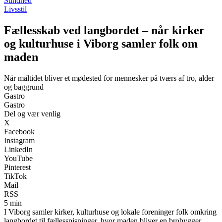
Sundhed
Livsstil
Fællesskab ved langbordet – når kirker
og kulturhuse i Viborg samler folk om
maden
Når måltidet bliver et mødested for mennesker på tværs af tro, alder
og baggrund
Gastro
Gastro
Del og vær venlig
X
Facebook
Instagram
LinkedIn
YouTube
Pinterest
TikTok
Mail
RSS
5 min
I Viborg samler kirker, kulturhuse og lokale foreninger folk omkring
langbordet til fællesspisninger, hvor maden bliver en brobygger