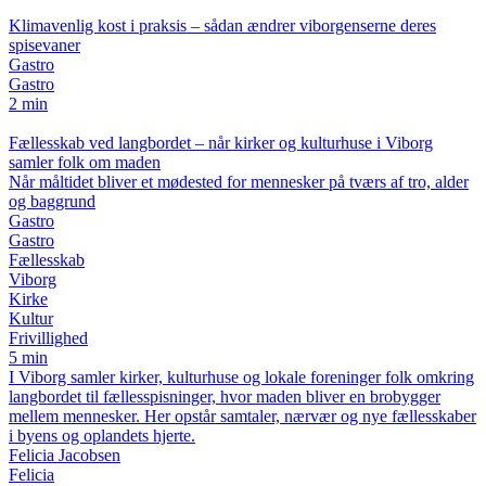
Klimavenlig kost i praksis – sådan ændrer viborgenserne deres
spisevaner
Gastro
Gastro
2 min
Fællesskab ved langbordet – når kirker og kulturhuse i Viborg
samler folk om maden
Når måltidet bliver et mødested for mennesker på tværs af tro, alder
og baggrund
Gastro
Gastro
Fællesskab
Viborg
Kirke
Kultur
Frivillighed
5 min
I Viborg samler kirker, kulturhuse og lokale foreninger folk omkring
langbordet til fællesspisninger, hvor maden bliver en brobygger
mellem mennesker. Her opstår samtaler, nærvær og nye fællesskaber
i byens og oplandets hjerte.
Felicia Jacobsen
Felicia